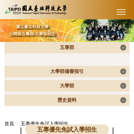
跳
到
主
要
內
容
五專部
區
大學部備審指引
五專部
大學部
大學部備審指引
五專優先免試入學招生
歷史資料
大學部
未來學生
五專北區聯合免試入學招生
歷史資料
首頁
五專優先免試入學招生
高中生申請入學
甄選入學
五專優先免試入學招生