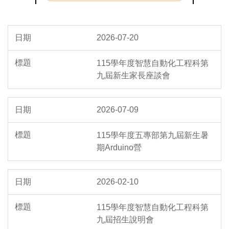
招生簡章及統計資料
四技甄選入學
高中生申請入學
四技聯合登記分發
2026-07-20
技優甄審
115學年度智慧自動化工程科第
四技技優甄審
九屆新生家長座談會
四技技優保送
2026-07-09
四技特殊選才
115學年度五專部第九屆新生暑
科技繁星
期Arduino營
身心障礙
2026-02-10
運動績優
115學年度智慧自動化工程科第
九屆招生說明會
派外子女