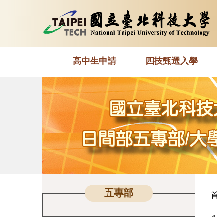
跳
到
主
要
內
高中生申請
四技甄選入學
容
區
五專部