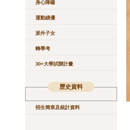
身心障礙
運動績優
派外子女
轉學考
30+大學試辦計畫
歷史資料
招生簡章及統計資料