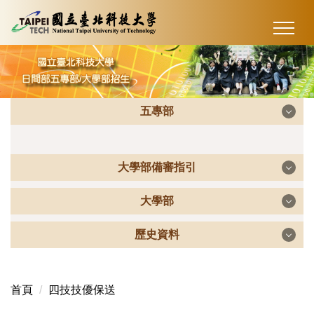
跳
到
主
要
內
容
五專部
區
大學部備審指引
五專部
大學部
大學部備審指引
五專優先免試入學招生
歷史資料
大學部
未來學生
五專北區聯合免試入學招生
歷史資料
首頁
四技技優保送
高中生申請入學
甄選入學