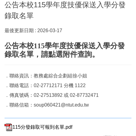
公告本校115學年度技優保送入學分發
招生簡章及統計資料
四技甄選入學
高中生申請入學
錄取名單
四技聯合登記分發
技優甄審
最後更新日期 :
2026-03-17
四技技優甄審
公告本校115學年度技優保送入學分發
錄取名單，請點選附件查詢。
四技技優保送
四技特殊選才
．聯絡資訊：教務處綜合企劃組徐小姐
．聯絡電話：02-27712171 分機 1122
科技繁星
．傳真號碼：02-27513892 或 02-87732471
身心障礙
．聯絡信箱：soup060421@ntut.edu.tw
運動績優
115分發錄取可報到名單.pdf
派外子女